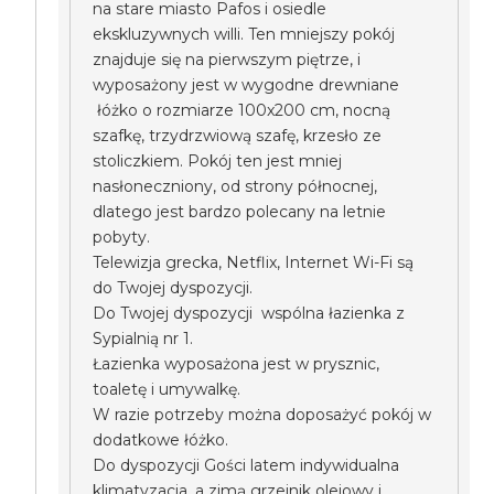
na stare miasto Pafos i osiedle
ekskluzywnych willi. Ten mniejszy pokój
znajduje się na pierwszym piętrze, i
wyposażony jest w wygodne drewniane
łóżko o rozmiarze 100x200 cm, nocną
szafkę, trzydrzwiową szafę, krzesło ze
stoliczkiem. Pokój ten jest mniej
nasłoneczniony, od strony północnej,
dlatego jest bardzo polecany na letnie
pobyty.
Telewizja grecka, Netflix, Internet Wi-Fi są
do Twojej dyspozycji.
Do Twojej dyspozycji wspólna łazienka z
Sypialnią nr 1.
Łazienka wyposażona jest w prysznic,
toaletę i umywalkę.
W razie potrzeby można doposażyć pokój w
dodatkowe łóżko.
Do dyspozycji Gości latem indywidualna
klimatyzacja, a zimą grzejnik olejowy i