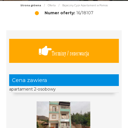
Strona główna
/
Oferta
/
Bajeczny Cypr Apartament w Pomos
Numer oferty:
16/18107
Terminy / rezerwacja
Cena zawiera
apartament 2-osobowy