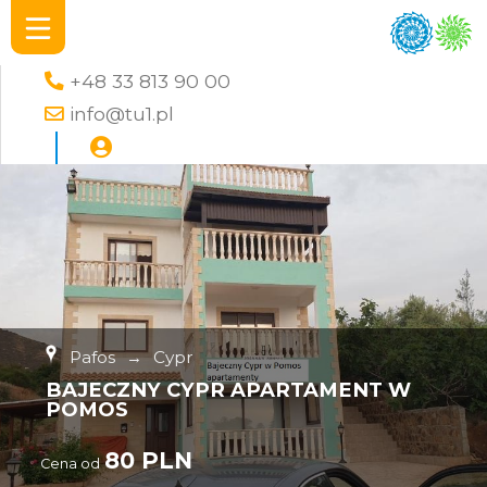
+48 33 813 90 00
info@tu1.pl
Pafos
→
Cypr
BAJECZNY CYPR APARTAMENT W
POMOS
80 PLN
Cena od