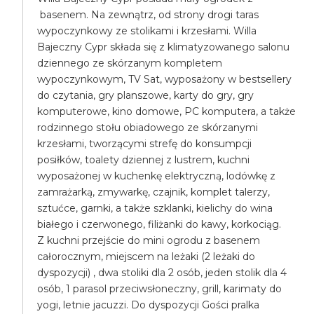
basenem. Na zewnątrz, od strony drogi taras
wypoczynkowy ze stolikami i krzesłami. Willa
Bajeczny Cypr składa się z klimatyzowanego salonu
dziennego ze skórzanym kompletem
wypoczynkowym, TV Sat, wyposażony w bestsellery
do czytania, gry planszowe, karty do gry, gry
komputerowe, kino domowe, PC komputera, a także
rodzinnego stołu obiadowego ze skórzanymi
krzesłami, tworzącymi strefę do konsumpcji
posiłków, toalety dziennej z lustrem, kuchni
wyposażonej w kuchenkę elektryczną, lodówkę z
zamrażarką, zmywarkę, czajnik, komplet talerzy,
sztućce, garnki, a także szklanki, kielichy do wina
białego i czerwonego, filiżanki do kawy, korkociąg.
Z kuchni przejście do mini ogrodu z basenem
całorocznym, miejscem na leżaki (2 leżaki do
dyspozycji) , dwa stoliki dla 2 osób, jeden stolik dla 4
osób, 1 parasol przeciwsłoneczny, grill, karimaty do
yogi, letnie jacuzzi. Do dyspozycji Gości pralka