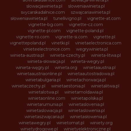
slowacjawinieta.pl
sloweniawinieta.pl
svycarskadalnice.com
szwajcariawinieta.pl
słoweniawinieta.pl
tunellivigno.pl
vignette-at.com
vignette-bg.com
vignette-cz.com
vignette-pl.com
vignette-poland.pl
vignette-ro.com
vignette-si.com
vignette.pl
vignettepoland.pl
vinetki.pl
vinietaelectronica.com
vinieteelectronice.com
wegrywinieta.pl
winieta-austria.pl
winieta-czechy.pl
winieta-litwa.pl
winieta-słowacja.pl
winieta-wegry.pl
winieta-węgry.pl
winieta.org
winietaaustria.pl
winietaaustriaonline.pl
winietaautostradowa.pl
winietabulgaria.pl
winietachorwacja.pl
winietaczechy.pl
winietaestonia.pl
winietalitwa.pl
winietalotwa.pl
winietamoldawia.pl
winietaonline.com
winietapolska.pl
winietarumunia.pl
winietaslovenia.pl
winietaslowacja.pl
winietaslowenia.pl
winietaszwajcaria.pl
winietasłowenia.pl
winietawegry.pl
winietomat.pl
winiety.org
winietydrogowe.pl
winietyelektroniczne.pl