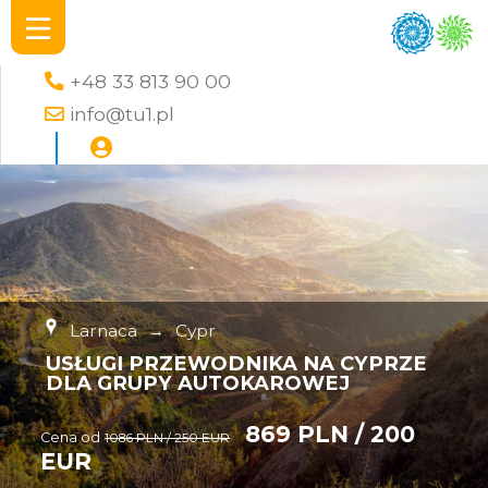
+48 33 813 90 00
info@tu1.pl
Larnaca
→
Cypr
USŁUGI PRZEWODNIKA NA CYPRZE
DLA GRUPY AUTOKAROWEJ
869 PLN / 200
Cena od
1086 PLN / 250 EUR
EUR