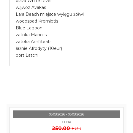
plaża White River
wąwóz Avakas
Lara Beach miejsce wylęgu żółwi
wodospad Kremiotis
Blue Lagoon
zatoka Manolis
zatoka Amfiteatr
łaźnie Afrodyty (10eur)
port Latchi
06.08.2026 - 06.08.2026
CENA
250.00
EUR