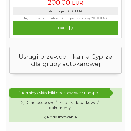
200.00
EUR
Promocja
:
-50.00
EUR
Najniższa cena z ostatnich 30 dni przed obniżką:
200.00 EUR
DALEJ
Usługi przewodnika na Cyprze
dla grupy autokarowej
1) Terminy / składniki podstawowe / transport
2) Dane osobowe / składniki dodatkowe /
dokumenty
3) Podsumowanie