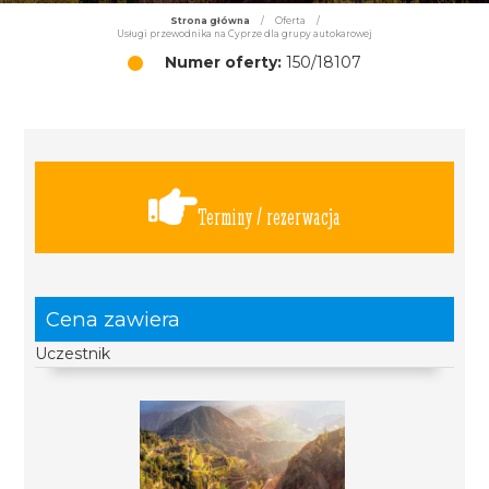
Strona główna
/
Oferta
/
Usługi przewodnika na Cyprze dla grupy autokarowej
Numer oferty:
150/18107
Terminy / rezerwacja
Cena zawiera
Uczestnik