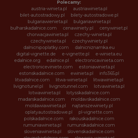
Polecamy:
austria-winieta.pl
austriawinieta.pl
bilet-autostradowy.pl
bilety-autostradowe.pl
bulgariawienieta.pl
bulgariawinieta.pl
bulharskadalnice.com
cenawiniety.pl
cenywiniet.pl
chorwacjawinieta.pl
czechy-winieta.pl
czechywinieta.pl
czechywiniety.pl
dalnicnipoplatky.com
dalnicniznamka.eu
digital-vignette.de
e-vignette.pl
e-winieta.eu
edalnice.org
edalnice.pl
electronicavinieta.com
electroniceviniete.com
estoniawinieta.pl
estonskadalnice.com
ewinieta.pl
info365.pl
litvadalnice.com
litwa-winieta.pl
litwawinieta.pl
livignotunel.pl
livignotunnel.com
lotvawinieta.pl
lotwawinieta.pl
lotysskadalnice.com
madarskadalnice.com
moldavskadalnice.com
moldawiawinieta.pl
najtanszewiniety.pl
oplatyautostradowe.pl
pl-vignette.com
polskadalnice.com
rakouskadalnice.com
rumuniawinieta.pl
rumunskadalnice.com
sloveniawinieta.pl
slovenskadalnice.com
slovinskadalnice.com
slowacja-winieta.pl