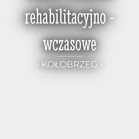
rehabilitacyjno -
wczasowe
• KOŁOBRZEG •