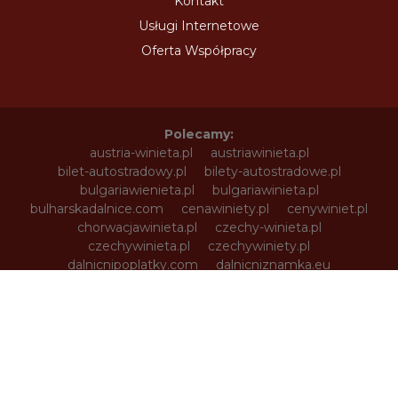
Kontakt
Usługi Internetowe
Oferta Współpracy
Polecamy:
austria-winieta.pl
austriawinieta.pl
bilet-autostradowy.pl
bilety-autostradowe.pl
bulgariawienieta.pl
bulgariawinieta.pl
bulharskadalnice.com
cenawiniety.pl
cenywiniet.pl
chorwacjawinieta.pl
czechy-winieta.pl
czechywinieta.pl
czechywiniety.pl
dalnicnipoplatky.com
dalnicniznamka.eu
digital-vignette.de
e-vignette.pl
e-winieta.eu
edalnice.org
edalnice.pl
electronicavinieta.com
electroniceviniete.com
estoniawinieta.pl
estonskadalnice.com
ewinieta.pl
info365.pl
litvadalnice.com
litwa-winieta.pl
litwawinieta.pl
livignotunel.pl
livignotunnel.com
lotvawinieta.pl
lotwawinieta.pl
lotysskadalnice.com