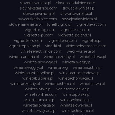
sloveniawinieta.pl
slovenskadalnice.com
slovinskadalnice.com
slowacja-winieta.pl
slowacjawinieta.pl
sloweniawinieta.pl
svycarskadalnice.com
szwajcariawinieta.pl
słoweniawinieta.pl
tunellivigno.pl
vignette-at.com
vignette-bg.com
vignette-cz.com
vignette-pl.com
vignette-poland.pl
vignette-ro.com
vignette-si.com
vignette.pl
vignettepoland.pl
vinetki.pl
vinietaelectronica.com
vinieteelectronice.com
wegrywinieta.pl
winieta-austria.pl
winieta-czechy.pl
winieta-litwa.pl
winieta-słowacja.pl
winieta-wegry.pl
winieta-węgry.pl
winieta.org
winietaaustria.pl
winietaaustriaonline.pl
winietaautostradowa.pl
winietabulgaria.pl
winietachorwacja.pl
winietaczechy.pl
winietaestonia.pl
winietalitwa.pl
winietalotwa.pl
winietamoldawia.pl
winietaonline.com
winietapolska.pl
winietarumunia.pl
winietaslovenia.pl
winietaslowacja.pl
winietaslowenia.pl
winietaszwajcaria.pl
winietasłowenia.pl