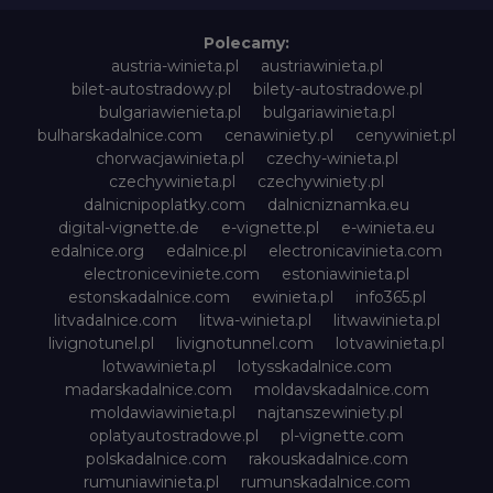
Polecamy:
austria-winieta.pl
austriawinieta.pl
bilet-autostradowy.pl
bilety-autostradowe.pl
bulgariawienieta.pl
bulgariawinieta.pl
bulharskadalnice.com
cenawiniety.pl
cenywiniet.pl
chorwacjawinieta.pl
czechy-winieta.pl
czechywinieta.pl
czechywiniety.pl
dalnicnipoplatky.com
dalnicniznamka.eu
digital-vignette.de
e-vignette.pl
e-winieta.eu
edalnice.org
edalnice.pl
electronicavinieta.com
electroniceviniete.com
estoniawinieta.pl
estonskadalnice.com
ewinieta.pl
info365.pl
litvadalnice.com
litwa-winieta.pl
litwawinieta.pl
livignotunel.pl
livignotunnel.com
lotvawinieta.pl
lotwawinieta.pl
lotysskadalnice.com
madarskadalnice.com
moldavskadalnice.com
moldawiawinieta.pl
najtanszewiniety.pl
oplatyautostradowe.pl
pl-vignette.com
polskadalnice.com
rakouskadalnice.com
rumuniawinieta.pl
rumunskadalnice.com