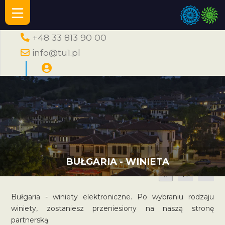
+48 33 813 90 00
info@tu1.pl
BUŁGARIA - WINIETA
A
A
A
Bułgaria - winiety elektroniczne. Po wybraniu rodzaju
winiety, zostaniesz przeniesiony na naszą stronę
partnerską.